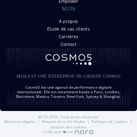
Empower
M13h
À propos
Étude de cas clients
Carrières
Contact
M13h EST UNE ENTREPRISE DU GROUPE COSMO5
Cosmo5 est une agence de performance digitale
internationale. Elle est notamment basée à Paris, Londres,
Barcelone, Mexico, Toronto, New-York, Sydney & Shanghai.
M13h 2026. Tous droits réservés.
Mentions Légales
|
Respect de la Vie Privée
|
Politique de Cookies
|
Gestion des cookies
Créé avec
par