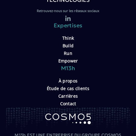
Retrouvez-nous sur les réseaux sociaux
Expertises
Think
Build
Run
Empower
M13h
À propos
Étude de cas clients
Carrières
Contact
M13h EST UNE ENTREPRISE DU GROUPE COSMO5